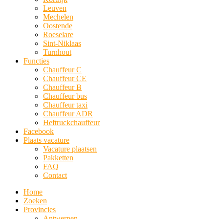
Leuven
Mechelen
Oostende
Roeselare
Sint-Niklaas
Turnhout
Functies
Chauffeur C
Chauffeur CE
Chauffeur B
Chauffeur bus
Chauffeur taxi
Chauffeur ADR
Heftruckchauffeur
Facebook
Plaats vacature
Vacature plaatsen
Pakketten
FAQ
Contact
Home
Zoeken
Provincies
Antwerpen