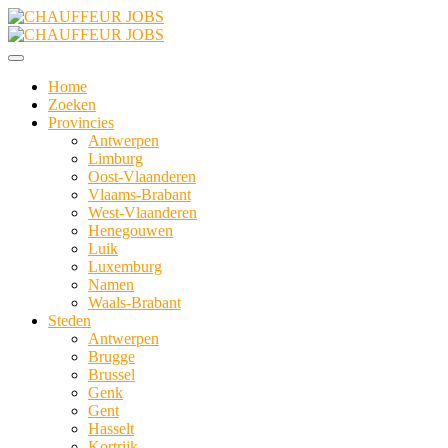
Home
Zoeken
Provincies
Antwerpen
Limburg
Oost-Vlaanderen
Vlaams-Brabant
West-Vlaanderen
Henegouwen
Luik
Luxemburg
Namen
Waals-Brabant
Steden
Antwerpen
Brugge
Brussel
Genk
Gent
Hasselt
Kortrijk