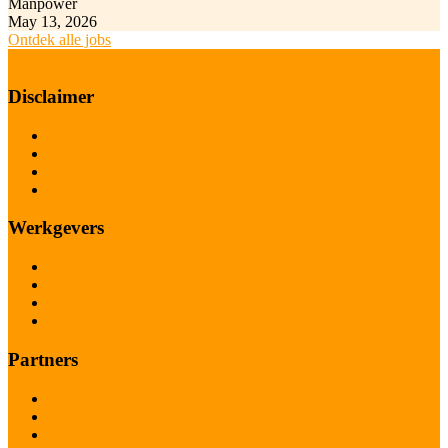
Manpower
May 13, 2026
Ontdek alle jobs
Disclaimer
Gebruiksvoorwaarden
Privacy Policy
Cookie policy
Facebook
Werkgevers
Adverteren
Pakketten
FAQ
Contact
Partners
Operatorjobs.be
Handigeharryjobs.be
Techniekerjobs.be