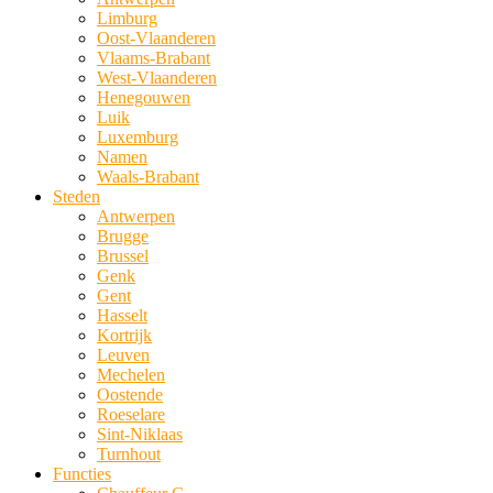
Limburg
Oost-Vlaanderen
Vlaams-Brabant
West-Vlaanderen
Henegouwen
Luik
Luxemburg
Namen
Waals-Brabant
Steden
Antwerpen
Brugge
Brussel
Genk
Gent
Hasselt
Kortrijk
Leuven
Mechelen
Oostende
Roeselare
Sint-Niklaas
Turnhout
Functies