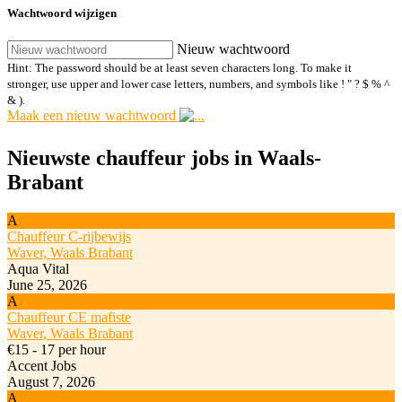
Wachtwoord wijzigen
Nieuw wachtwoord
Hint: The password should be at least seven characters long. To make it
stronger, use upper and lower case letters, numbers, and symbols like ! " ? $ % ^
& ).
Maak een nieuw wachtwoord
Nieuwste chauffeur jobs in Waals-
Brabant
A
Chauffeur C-rijbewijs
Waver, Waals Brabant
Aqua Vital
June 25, 2026
A
Chauffeur CE mafiste
Waver, Waals Brabant
€15 - 17 per hour
Accent Jobs
August 7, 2026
A